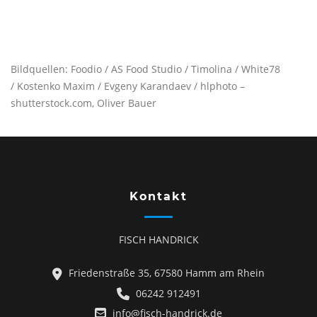
Bildquellen: Foodio / AS Food Studio / Timolina / White78
/ Kostenko Maxim / Evgeny Karandaev / hlphoto –
shutterstock.com, Oliver Bauer
Kontakt
FISCH HANDRICK
Friedenstraße 35, 67580 Hamm am Rhein
06242 912491
info@fisch-handrick.de